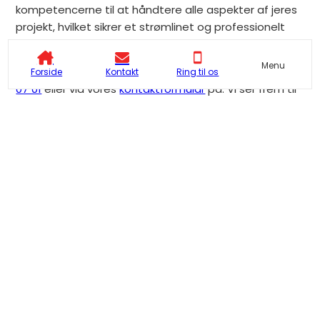
kompetencerne til at håndtere alle aspekter af jeres
projekt, hvilket sikrer et strømlinet og professionelt
forløb.
Menu
Du er velkommen til at kontakte os på telefon
28 14
Forside
Kontakt
Ring til os
07 01
eller via vores
kontaktformular
på. Vi ser frem til
at høre om jeres projekt og hjælpe jer godt i mål.
Se seneste indlæg