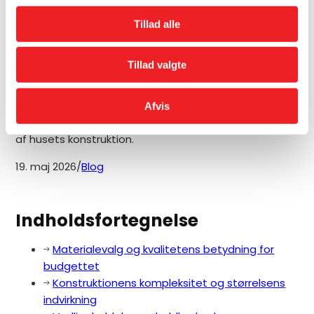
Er du i tvivl om, hvorvidt din bolig trænger til en
Tillad alle
gennemgribende renovering af de øverste flader? I
dette blogindlæg kommer vi nærmere ind på de
Tillad valgte
vigtigste indikatorer for, hvornår det er tid til et
nyt
tag
, så du kan beskytte din bolig mod fremtidige
skader. Ved at være opmærksom på de rette
Afvis
signaler i tide, kan du undgå dyre følgeskader i resten
af husets konstruktion.
19. maj 2026
/
Blog
Indholdsfortegnelse
Materialevalg og kvalitetens betydning for
budgettet
Konstruktionens kompleksitet og størrelsens
indvirkning