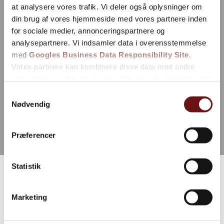
at analysere vores trafik. Vi deler også oplysninger om
din brug af vores hjemmeside med vores partnere inden
for sociale medier, annonceringspartnere og
analysepartnere. Vi indsamler data i overensstemmelse
med
Googles Business Data Responsibility Site
.
Vores partnere kan kombinere disse data med andre
oplysninger, du har givet dem, eller som de har indsamlet
fra din brug af deres tjenester.
Samtykkevalg
Nødvendig
Se Cookie & Privatlivspolitik
her
Præferencer
Statistik
Hvornår bør man skifte
tag? 7 tegn du ikke må
Marketing
ignorere