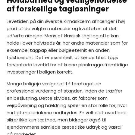
Holdbarhed og vedligeholdelse
af forskellige tagløsninger
Levetiden på din øverste klimaskærm afhænger i høj
grad af de valgte materialer og kvaliteten af det
udførte arbejde. Mens et klassisk tegltag ofte kan
holde i over halvtreds år, har andre materialer som for
eksempel tagpap eller bølgeeternit en anden
tidshorisont. Det er essentielt at kende til sit tags
forventede levetid for at kunne planlægge fremtidige
investeringer i boligen korrekt.
Mange boligeje vælger at få foretaget en
professionel vurdering af standen, inden de træffer
en beslutning. Dette skyldes, at faktorer som
vejrpåvirkning og hældning spiller en stor rolle for, hvor
hurtigt materialerne nedbrydes. En velholdt overflade
sikrer ikke kun tæthed, men bidrager også til
ejendommens samlede æstetiske udtryk og værdi
på markedet.