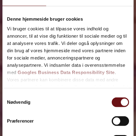
Denne hjemmeside bruger cookies
Få et tilbud
Vi bruger cookies til at tilpasse vores indhold og
Vi vender tilbage hurtigst muligt.
annoncer, til at vise dig funktioner til sociale medier og til
at analysere vores trafik. Vi deler også oplysninger om
din brug af vores hjemmeside med vores partnere inden
for sociale medier, annonceringspartnere og
analysepartnere. Vi indsamler data i overensstemmelse
med
Googles Business Data Responsibility Site
.
Vores partnere kan kombinere disse data med andre
oplysninger, du har givet dem, eller som de har indsamlet
fra din brug af deres tjenester.
Samtykkevalg
Nødvendig
Se Cookie & Privatlivspolitik
her
Præferencer