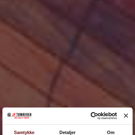
20 års samlet erfaring
Alsidige og lokale tømrerfirma
Konkurrencedygtige priser
Samtykke
Detaljer
Om