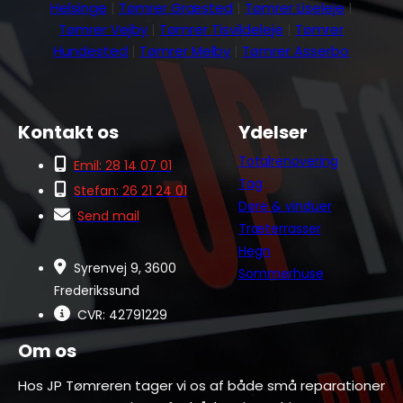
Helsinge
|
Tømrer Græsted
|
Tømrer Liseleje
|
Tømrer Vejby
|
Tømrer Tisvildeleje
|
Tømrer
Hundested
|
Tømrer Melby
|
Tømrer Asserbo
Kontakt os
Ydelser
Totalrenovering
Emil: 28 14 07 01
Tag
Stefan: 26 21 24 01
Døre & vinduer
Send mail
Træterrasser
Hegn
Syrenvej 9, 3600
Sommerhuse
Frederikssund
CVR: 42791229
Om os
Hos JP Tømreren tager vi os af både små reparationer