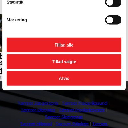
sommerhus?
Statistik
6. maj 2025
Marketing
Tillad alle
Kan det betale
Sådan bruger du
sig at
håndværkerfradrage
Tillad valgte
totalrenovere?
16. januar 2025
15. april 2025
Afvis
Tømrer Jægerspris
|
Tømrer Frederikssund
|
Tømrer Ølstykke
|
Tømrer Frederiksværk
|
Tømrer Slangerup
Tømrer Hillerød
|
Tømrer Gilleleje
|
Tømrer