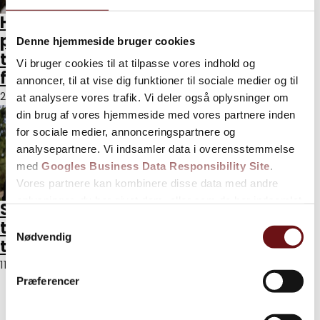
Hvordan
Sådan får du en
planlægges en
holdbar carport
Denne hjemmeside bruger cookies
totalrenovering
monteret på dit
Vi bruger cookies til at tilpasse vores indhold og
fra start til slut?
hus
annoncer, til at vise dig funktioner til sociale medier og til
20. november 2025
2. september 2025
at analysere vores trafik. Vi deler også oplysninger om
din brug af vores hjemmeside med vores partnere inden
for sociale medier, annonceringspartnere og
analysepartnere. Vi indsamler data i overensstemmelse
med
Googles Business Data Responsibility Site
.
Vores partnere kan kombinere disse data med andre
oplysninger, du har givet dem, eller som de har indsamlet
Skal du vælge
fra din brug af deres tjenester.
Samtykkevalg
træ eller fliser til
Nødvendig
terrassen?
Se Cookie & Privatlivspolitik
her
11. juli 2025
Hvilke materialer
Præferencer
bør du vælge til
en tilbygning af