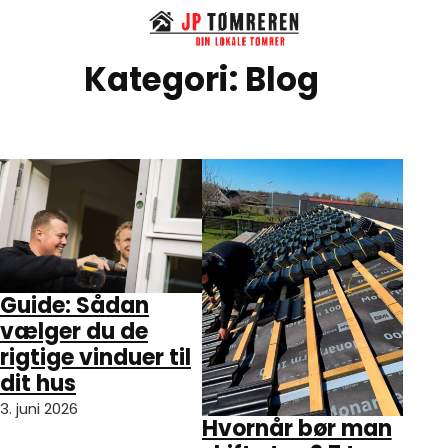
Spring til hovedindhold
Spring til sidefod
Kategori:
Blog
Guide: Sådan
vælger du de
rigtige vinduer til
dit hus
3. juni 2026
Hvornår bør man