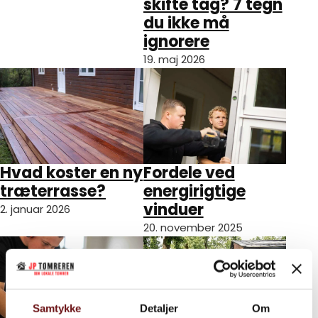
skifte tag? 7 tegn
du ikke må
ignorere
19. maj 2026
Hvad koster en ny
Fordele ved
træterrasse?
energirigtige
vinduer
2. januar 2026
20. november 2025
Samtykke
Detaljer
Om